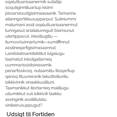
oqaluttuarisaanermik suliallip
soqutiginnilluartup kisimi
pissarsissutigisinnaasaanik. Tamanna
allanngortikkusupparput. Suliniummi
matumani assit oqaluttuarisaanermut
tunngasut arlalialunnguit Sisimiunut
utertippavut, inissillugillu —
ilumoorluinnartumik—sumiiffinnut
assilineqarfigisimasaannut.
Landskabsarkitektitut isigalugu
taamatut inissiigallarneq
uummarissisitsinissamik
periarfissiivoq, nutaamillu illoqarfiup
qanoq ittuuneranik takutitsillunilu
isikkivinnik sinaakkusiilluni.
Taamanikkut iliortarneq malillugu
ullumikkut suli isikkiviit taakku
assinginik assiliillutalu
sinileerusuppugut?
Udsigt til Fortiden