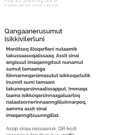
Find din placering ved at
trykke på dit sted i kortet
Qangaanerusumut
isikkivilerluni
Maniitsoq illoqarfiani nutaamik
takussaasoqalissaaq. Assit sinai
angisuut imaqanngitsut nunamut
sumut tamaanga
iliinnarneqarsimasutut isikkoqarlutik
inunnit sumi tamaani
takuneqarsinnaalissapput. Immaqa
taama isikkoqarsinnaagaluartoq
nalaatsornerinnaanngilluinnarpoq,
aamma assit sinai
imaqanngitsuunngillat.
Assip sinaa nassaariuk, QR-kodi