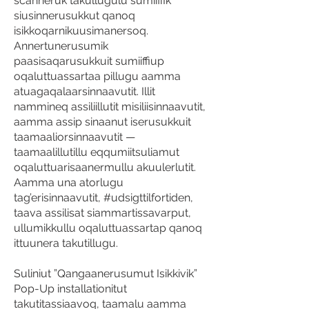
scanneruk takullugulu sumiiffik
siusinnerusukkut qanoq
isikkoqarnikuusimanersoq.
Annertunerusumik
paasisaqarusukkuit sumiiffiup
oqaluttuassartaa pillugu aamma
atuagaqalaarsinnaavutit. Illit
nammineq assiliillutit misiliisinnaavutit,
aamma assip sinaanut iserusukkuit
taamaaliorsinnaavutit —
taamaalillutillu eqqumiitsuliamut
oqaluttuarisaanermullu akuulerlutit.
Aamma una atorlugu
tag’erisinnaavutit, #udsigttilfortiden,
taava assilisat siammartissavarput,
ullumikkullu oqaluttuassartap qanoq
ittuunera takutillugu.
Suliniut ”Qangaanerusumut Isikkivik”
Pop-Up installationitut
takutitassiaavoq, taamalu aamma