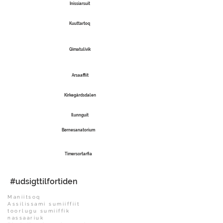
Inissiarsuit
Kuuttartoq
Qimatulivik
Arsaaffiit
Kirkegårdsdalen
Ilunnguit
Børnesanatorium
Timersortarfia
#udsigttilfortiden
Maniitsoq
Assilissami sumiiffiit
toorlugu sumiiffik
nassaariuk