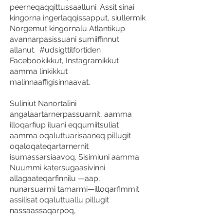
peerneqaqqittussaalluni. Assit sinai
kingorna ingerlaqqissapput, siullermik
Norgemut kingornalu Atlantikup
avannarpasissuani sumiiffinnut
allanut. #udsigttilfortiden
Facebookikkut, Instagramikkut
aamma linkikkut
malinnaaffigisinnaavat.
Suliniut Nanortalini
angalaartarnerpassuarnit, aamma
illoqarfiup iluani eqqumiitsuliat
aamma oqaluttuarisaaneq pillugit
oqaloqateqartarnernit
isumassarsiaavoq. Sisimiuni aamma
Nuummi katersugaasivinni
allagaateqarfinnilu —aap,
nunarsuarmi tamarmi—illoqarfimmit
assilisat oqaluttuallu pillugit
nassaassaqarpoq,