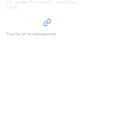
Det danske filminstitutt / Jette Bang
(1933)
Tryk for at se videoklippet
#udsigttilfortiden
FRYDNREJN
Sisimiut, Grønland
Cvr
39741008
© 2026 Sofie Frydenrejn Johansen
Sofie Frydenrejn Johansen
Arkitekt, Landskabsarkitekt, MAA,
Ark
Tlf.:
+299 52 02 72
Email:
sofie@frydnrejn.dk